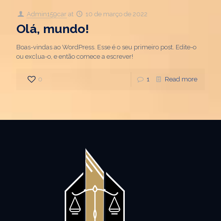
Admin159car
at
10 de março de 2022
Olá, mundo!
Boas-vindas ao WordPress. Esse é o seu primeiro post. Edite-o
ou exclua-o, e então comece a escrever!
0
1
Read more